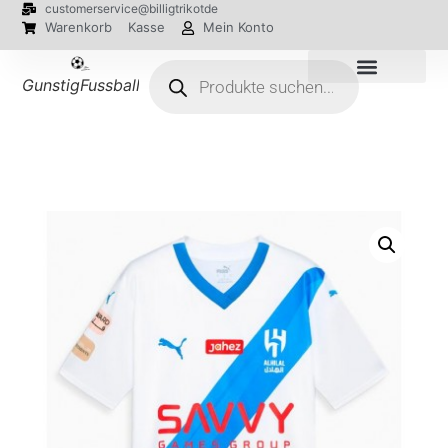
customerservice@billigtrikotde
Warenkorb
Kasse
Mein Konto
GunstigFussballTrikot
EM 2024 Trikots