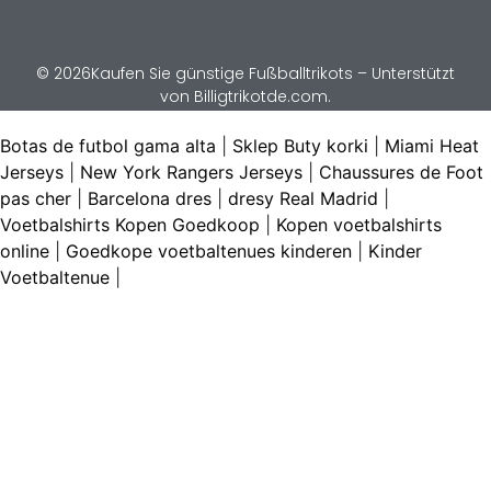
© 2026Kaufen Sie günstige Fußballtrikots – Unterstützt
von Billigtrikotde.com.
Botas de futbol gama alta
|
Sklep Buty korki
|
Miami Heat
Jerseys
|
New York Rangers Jerseys
|
Chaussures de Foot
pas cher
|
Barcelona dres
|
dresy Real Madrid
|
Voetbalshirts Kopen Goedkoop
|
Kopen voetbalshirts
online
|
Goedkope voetbaltenues kinderen
|
Kinder
Voetbaltenue
|