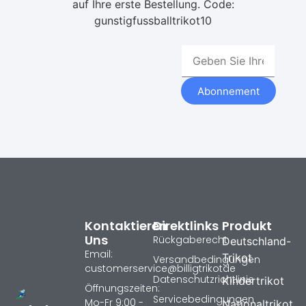
auf Ihre erste Bestellung. Code:
gunstigfussballtrikot10
Abonnement
Kontaktieren
Direktlinks
Produkt
Uns
Rückgaberecht
Deutschland-
Email:
Trikot
Versandbedingungen
customerservice@billigtrikotde
Datenschutzrichtlinie
Kindertrikot
Öffnungszeiten:
Servicebedingungen
Mo-Fr 9:00 -
Nationaltrikot