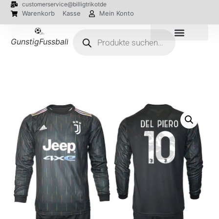
customerservice@billigtrikotde
Warenkorb
Kasse
Mein Konto
GunstigFussballTrikot
EM 2024 Trikots