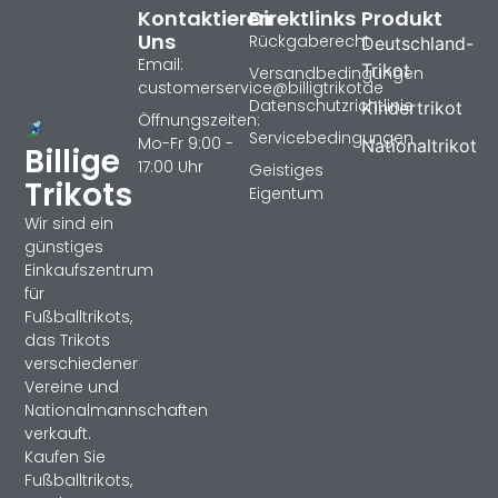
Kontaktieren
Direktlinks
Produkt
Uns
Rückgaberecht
Deutschland-
Email:
Trikot
Versandbedingungen
customerservice@billigtrikotde
Datenschutzrichtlinie
Kindertrikot
Öffnungszeiten:
Servicebedingungen
Mo-Fr 9:00 -
Nationaltrikot
Billige
17:00 Uhr
Geistiges
Trikots
Eigentum
Wir sind ein
günstiges
Einkaufszentrum
für
Fußballtrikots,
das Trikots
verschiedener
Vereine und
Nationalmannschaften
verkauft.
Kaufen Sie
Fußballtrikots,