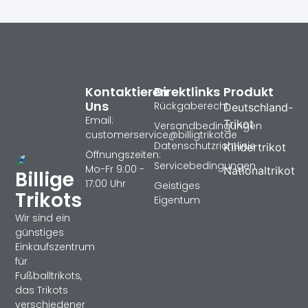
Kontaktieren
Direktlinks
Produkt
Uns
Rückgaberecht
Deutschland-
Email:
Trikot
Versandbedingungen
customerservice@billigtrikotde
Datenschutzrichtlinie
Kindertrikot
Öffnungszeiten:
Servicebedingungen
Mo-Fr 9:00 -
Nationaltrikot
Billige
17:00 Uhr
Geistiges
Trikots
Eigentum
Wir sind ein
günstiges
Einkaufszentrum
für
Fußballtrikots,
das Trikots
verschiedener