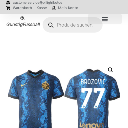
customerservice@billigtrikotde
Warenkorb
Kasse
Mein Konto
GunstigFussballTrikot
EM 2024 Trikots