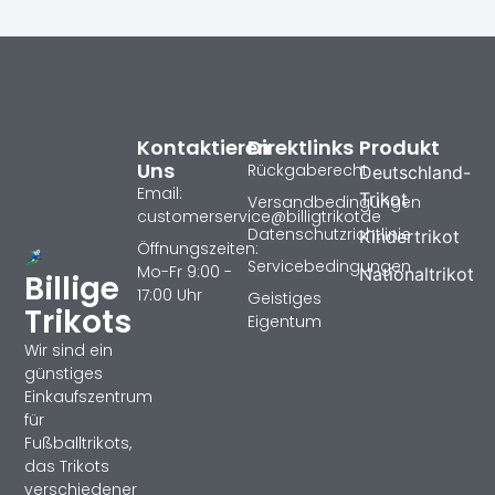
Kontaktieren
Direktlinks
Produkt
Uns
Rückgaberecht
Deutschland-
Email:
Trikot
Versandbedingungen
customerservice@billigtrikotde
Datenschutzrichtlinie
Kindertrikot
Öffnungszeiten:
Servicebedingungen
Mo-Fr 9:00 -
Nationaltrikot
Billige
17:00 Uhr
Geistiges
Trikots
Eigentum
Wir sind ein
günstiges
Einkaufszentrum
für
Fußballtrikots,
das Trikots
verschiedener