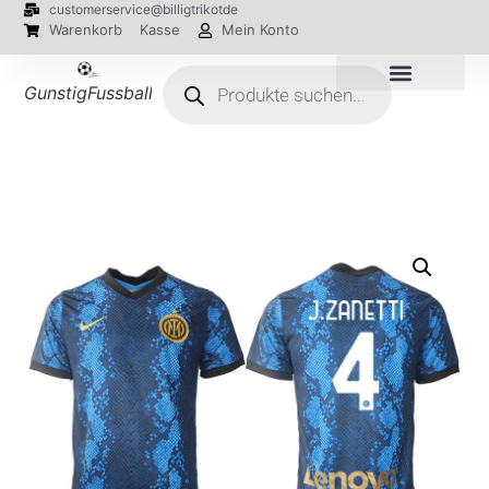
customerservice@billigtrikotde
Warenkorb
Kasse
Mein Konto
GunstigFussballTrikot
EM 2024 Trikots