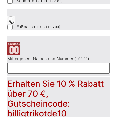
Scudetto Patch
(
+
€
3.85
)
Fußballsocken
(
+
€
6.00
)
Mit eigenem Namen und Nummer
(
+
€
5.95
)
Erhalten Sie 10 % Rabatt
über 70 €,
Gutscheincode:
billigtrikotde10