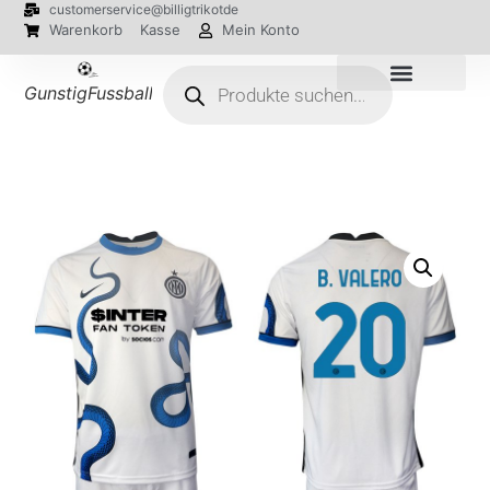
customerservice@billigtrikotde
Warenkorb
Kasse
Mein Konto
GunstigFussballTrikot
EM 2024 Trikots