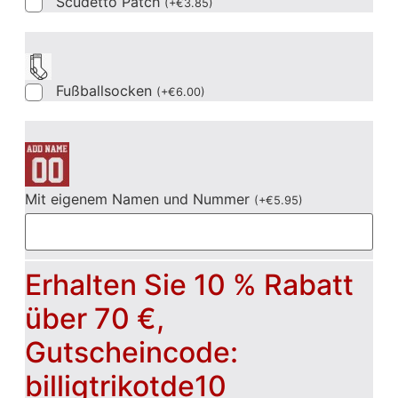
Scudetto Patch
(
+
€
3.85
)
Fußballsocken
(
+
€
6.00
)
Mit eigenem Namen und Nummer
(
+
€
5.95
)
Erhalten Sie 10 % Rabatt
über 70 €,
Gutscheincode:
billigtrikotde10