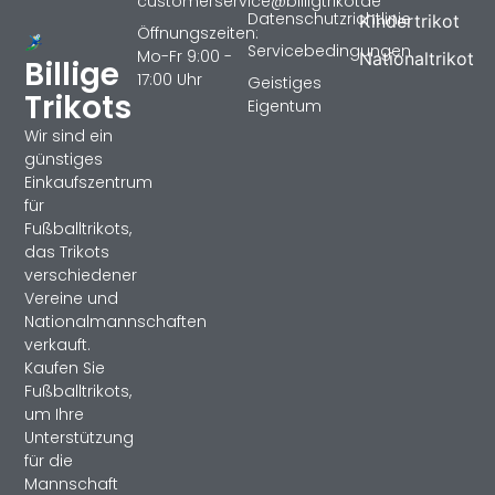
customerservice@billigtrikotde
Datenschutzrichtlinie
Kindertrikot
Öffnungszeiten:
Servicebedingungen
Mo-Fr 9:00 -
Nationaltrikot
Billige
17:00 Uhr
Geistiges
Trikots
Eigentum
Wir sind ein
günstiges
Einkaufszentrum
für
Fußballtrikots,
das Trikots
verschiedener
Vereine und
Nationalmannschaften
verkauft.
Kaufen Sie
Fußballtrikots,
um Ihre
Unterstützung
für die
Mannschaft