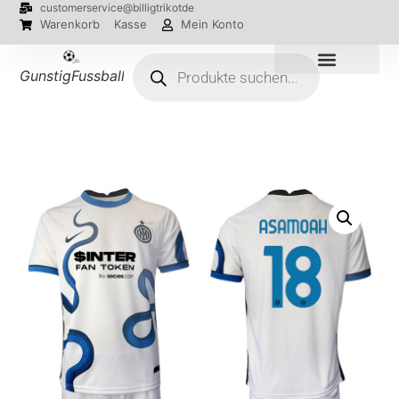
customerservice@billigtrikotde
Warenkorb
Kasse
Mein Konto
GunstigFussballTrikot
EM 2024 Trikots