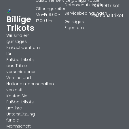
customerservice@billigtrikotde
Datenschutzrichtlinie
Kindertrikot
Öffnungszeiten:
Servicebedingungen
Mo-Fr 9:00 -
Nationaltrikot
Billige
17:00 Uhr
Geistiges
Trikots
Eigentum
Wir sind ein
günstiges
Einkaufszentrum
für
Fußballtrikots,
das Trikots
verschiedener
Vereine und
Nationalmannschaften
verkauft.
Kaufen Sie
Fußballtrikots,
um Ihre
Unterstützung
für die
Mannschaft