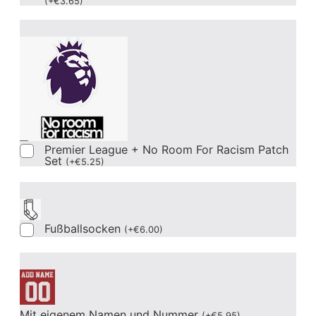
(
+
€
3.65
)
Premier League + No Room For Racism Patch
Set
(
+
€
5.25
)
Fußballsocken
(
+
€
6.00
)
Mit eigenem Namen und Nummer
(
+
€
5.95
)