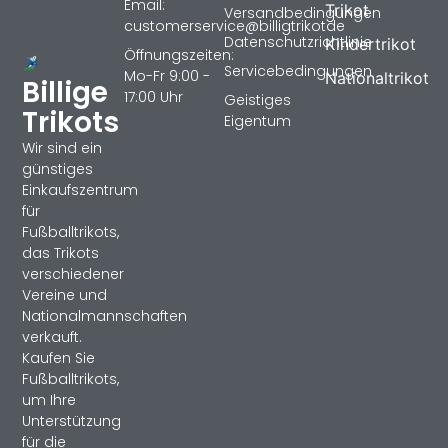
Email:
Trikot
Versandbedingungen
customerservice@billigtrikotde
Datenschutzrichtlinie
Kindertrikot
Öffnungszeiten:
Servicebedingungen
Mo-Fr 9:00 -
Nationaltrikot
Billige
17:00 Uhr
Geistiges
Trikots
Eigentum
Wir sind ein
günstiges
Einkaufszentrum
für
Fußballtrikots,
das Trikots
verschiedener
Vereine und
Nationalmannschaften
verkauft.
Kaufen Sie
Fußballtrikots,
um Ihre
Unterstützung
für die