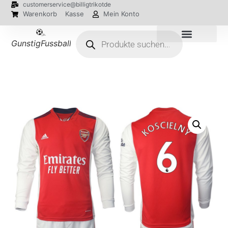
customerservice@billigtrikotde
Warenkorb
Kasse
Mein Konto
GunstigFussballTrikot
EM 2024 Trikots