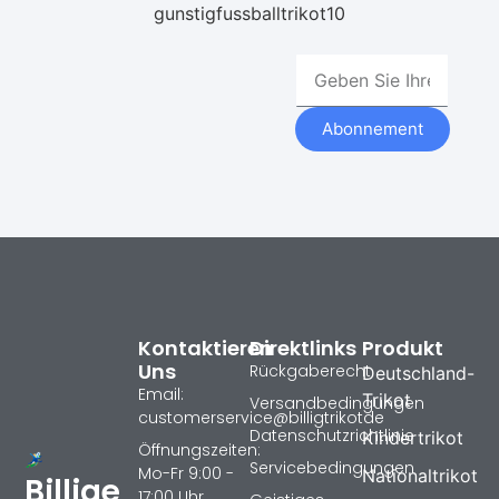
gunstigfussballtrikot10
Abonnement
Kontaktieren
Direktlinks
Produkt
Uns
Rückgaberecht
Deutschland-
Email:
Trikot
Versandbedingungen
customerservice@billigtrikotde
Datenschutzrichtlinie
Kindertrikot
Öffnungszeiten:
Servicebedingungen
Mo-Fr 9:00 -
Nationaltrikot
Billige
17:00 Uhr