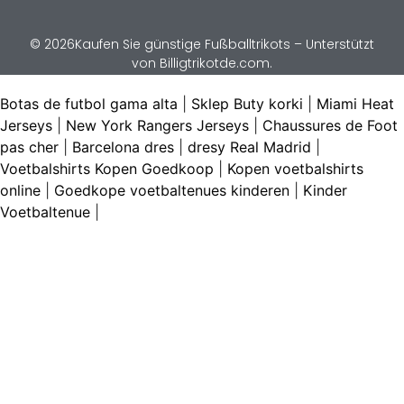
© 2026Kaufen Sie günstige Fußballtrikots – Unterstützt
von Billigtrikotde.com.
Botas de futbol gama alta
|
Sklep Buty korki
|
Miami Heat
Jerseys
|
New York Rangers Jerseys
|
Chaussures de Foot
pas cher
|
Barcelona dres
|
dresy Real Madrid
|
Voetbalshirts Kopen Goedkoop
|
Kopen voetbalshirts
online
|
Goedkope voetbaltenues kinderen
|
Kinder
Voetbaltenue
|