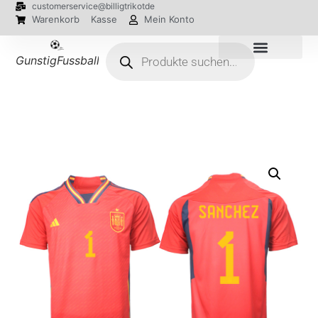
customerservice@billigtrikotde
Warenkorb
Kasse
Mein Konto
GunstigFussballTrikot
EM 2024 Trikots