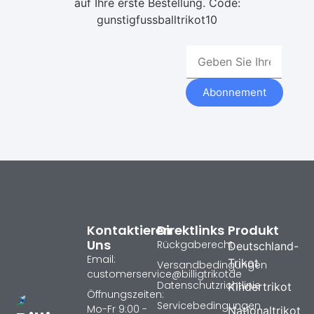
auf Ihre erste Bestellung. Code:
gunstigfussballtrikot10
Abonnement
Kontaktieren
Direktlinks
Produkt
Uns
Rückgaberecht
Deutschland-
Email:
Trikot
Versandbedingungen
customerservice@billigtrikotde
Datenschutzrichtlinie
Kindertrikot
Öffnungszeiten:
Servicebedingungen
Mo-Fr 9:00 -
Nationaltrikot