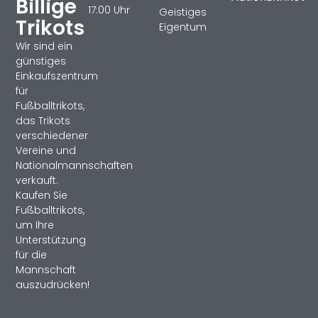
Billige
17:00 Uhr
Geistiges
Trikots
Eigentum
Wir sind ein
günstiges
Einkaufszentrum
für
Fußballtrikots,
das Trikots
verschiedener
Vereine und
Nationalmannschaften
verkauft.
Kaufen Sie
Fußballtrikots,
um Ihre
Unterstützung
für die
Mannschaft
auszudrücken!