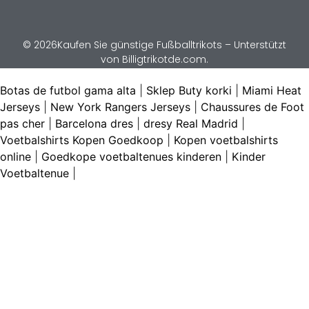
© 2026Kaufen Sie günstige Fußballtrikots – Unterstützt
von Billigtrikotde.com.
Botas de futbol gama alta
|
Sklep Buty korki
|
Miami Heat
Jerseys
|
New York Rangers Jerseys
|
Chaussures de Foot
pas cher
|
Barcelona dres
|
dresy Real Madrid
|
Voetbalshirts Kopen Goedkoop
|
Kopen voetbalshirts
online
|
Goedkope voetbaltenues kinderen
|
Kinder
Voetbaltenue
|