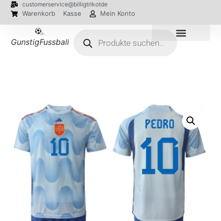
customerservice@billigtrikotde
Warenkorb
Kasse
Mein Konto
GunstigFussballTrikot
EM 2024 Trikots