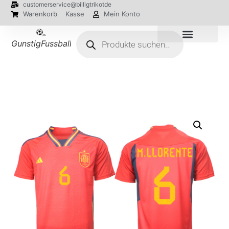
customerservice@billigtrikotde
Warenkorb
Kasse
Mein Konto
GunstigFussballTrikot
EM 2024 Trikots