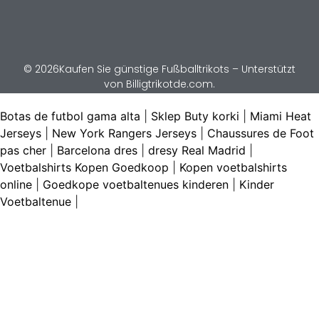
© 2026Kaufen Sie günstige Fußballtrikots – Unterstützt
von Billigtrikotde.com.
Botas de futbol gama alta
|
Sklep Buty korki
|
Miami Heat
Jerseys
|
New York Rangers Jerseys
|
Chaussures de Foot
pas cher
|
Barcelona dres
|
dresy Real Madrid
|
Voetbalshirts Kopen Goedkoop
|
Kopen voetbalshirts
online
|
Goedkope voetbaltenues kinderen
|
Kinder
Voetbaltenue
|