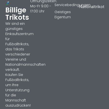
Öffnungszeiten:
Servicebedingungen
Mo-Fr 9:00 -
Nationaltrikot
Billige
17:00 Uhr
Geistiges
Trikots
Eigentum
Wir sind ein
günstiges
Einkaufszentrum
für
Fußballtrikots,
das Trikots
verschiedener
Vereine und
Nationalmannschaften
verkauft.
Kaufen Sie
Fußballtrikots,
um Ihre
Unterstützung
für die
Mannschaft
auszudrücken!