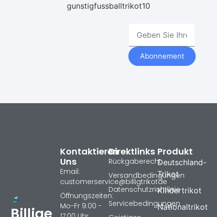
gunstigfussballtrikot10
Abonnement
Kontaktieren
Direktlinks
Produkt
Uns
Rückgaberecht
Deutschland-
Email:
Trikot
Versandbedingungen
customerservice@billigtrikotde
Datenschutzrichtlinie
Kindertrikot
Öffnungszeiten:
Servicebedingungen
Mo-Fr 9:00 -
Nationaltrikot
Billige
17:00 Uhr