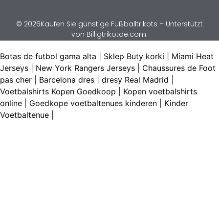
© 2026Kaufen Sie günstige Fußballtrikots – Unterstützt
von Billigtrikotde.com.
Botas de futbol gama alta
|
Sklep Buty korki
|
Miami Heat
Jerseys
|
New York Rangers Jerseys
|
Chaussures de Foot
pas cher
|
Barcelona dres
|
dresy Real Madrid
|
Voetbalshirts Kopen Goedkoop
|
Kopen voetbalshirts
online
|
Goedkope voetbaltenues kinderen
|
Kinder
Voetbaltenue
|