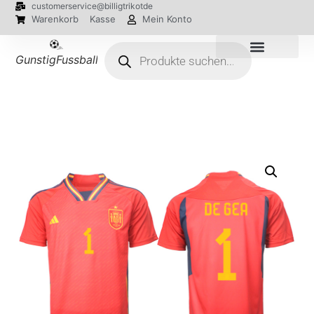
customerservice@billigtrikotde
Warenkorb
Kasse
Mein Konto
GunstigFussballTrikot
EM 2024 Trikots