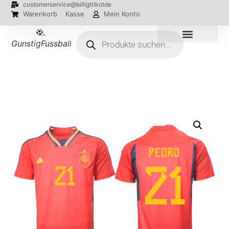
customerservice@billigtrikotde
Warenkorb
Kasse
Mein Konto
GunstigFussballTrikot
EM 2024 Trikots