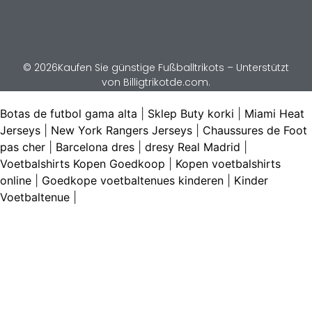
© 2026Kaufen Sie günstige Fußballtrikots – Unterstützt
von Billigtrikotde.com.
Botas de futbol gama alta
|
Sklep Buty korki
|
Miami Heat
Jerseys
|
New York Rangers Jerseys
|
Chaussures de Foot
pas cher
|
Barcelona dres
|
dresy Real Madrid
|
Voetbalshirts Kopen Goedkoop
|
Kopen voetbalshirts
online
|
Goedkope voetbaltenues kinderen
|
Kinder
Voetbaltenue
|