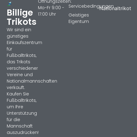
Öffnungszeiten:
Servicebedingungen
Mo-Fr 9:00 -
Nationaltrikot
Billige
17:00 Uhr
Geistiges
Trikots
Eigentum
Wir sind ein
günstiges
Einkaufszentrum
für
Fußballtrikots,
das Trikots
verschiedener
Vereine und
Nationalmannschaften
verkauft.
Kaufen Sie
Fußballtrikots,
um Ihre
Unterstützung
für die
Mannschaft
auszudrücken!