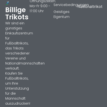
Öffnungszeiten:
Servicebedingungen
Mo-Fr 9:00 -
Nationaltrikot
Billige
17:00 Uhr
Geistiges
Trikots
Eigentum
Wir sind ein
günstiges
Einkaufszentrum
für
Fußballtrikots,
das Trikots
verschiedener
Vereine und
Nationalmannschaften
verkauft.
Kaufen Sie
Fußballtrikots,
um Ihre
Unterstützung
für die
Mannschaft
auszudrücken!