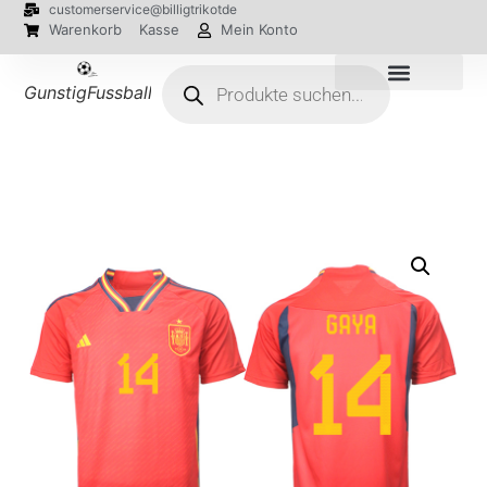
customerservice@billigtrikotde
Warenkorb
Kasse
Mein Konto
GunstigFussballTrikot
EM 2024 Trikots