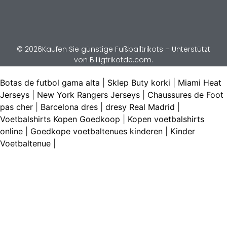
© 2026Kaufen Sie günstige Fußballtrikots – Unterstützt
von Billigtrikotde.com.
Botas de futbol gama alta
|
Sklep Buty korki
|
Miami Heat
Jerseys
|
New York Rangers Jerseys
|
Chaussures de Foot
pas cher
|
Barcelona dres
|
dresy Real Madrid
|
Voetbalshirts Kopen Goedkoop
|
Kopen voetbalshirts
online
|
Goedkope voetbaltenues kinderen
|
Kinder
Voetbaltenue
|