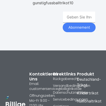
gunstigfussballtrikot10
Abonnement
Kontaktieren
Direktlinks
Produkt
Uns
Rückgaberecht
Deutschland-
Email:
Trikot
Versandbedingungen
customerservice@billigtrikotde
Datenschutzrichtlinie
Kindertrikot
Öffnungszeiten:
Servicebedingungen
Mo-Fr 9:00 -
Nationaltrikot
Billige
17:00 Uhr