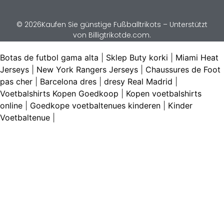
© 2026Kaufen Sie günstige Fußballtrikots – Unterstützt
von Billigtrikotde.com.
Botas de futbol gama alta
|
Sklep Buty korki
|
Miami Heat
Jerseys
|
New York Rangers Jerseys
|
Chaussures de Foot
pas cher
|
Barcelona dres
|
dresy Real Madrid
|
Voetbalshirts Kopen Goedkoop
|
Kopen voetbalshirts
online
|
Goedkope voetbaltenues kinderen
|
Kinder
Voetbaltenue
|