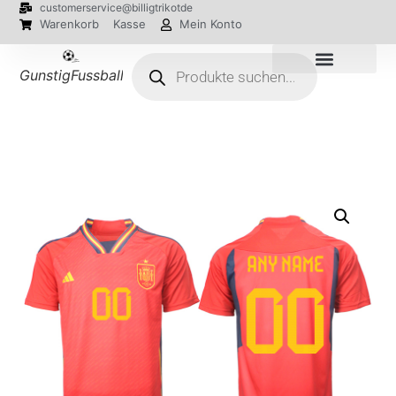
customerservice@billigtrikotde
Warenkorb
Kasse
Mein Konto
GunstigFussballTrikot
EM 2024 Trikots