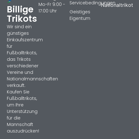
Servicebedingungen
Mo-Fr 9:00 -
Nationaltrikot
Billige
17:00 Uhr
Geistiges
Trikots
Eigentum
Wir sind ein
günstiges
Einkaufszentrum
für
Fußballtrikots,
das Trikots
verschiedener
Vereine und
Nationalmannschaften
verkauft.
Kaufen Sie
Fußballtrikots,
um Ihre
Unterstützung
für die
Mannschaft
auszudrücken!