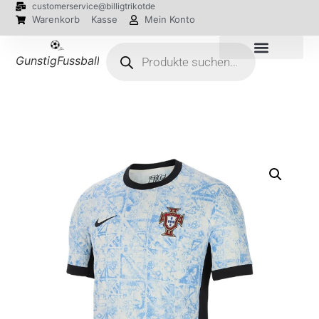
customerservice@billigtrikotde
Warenkorb
Kasse
Mein Konto
GunstigFussballTrikot
EM 2024 Trikots