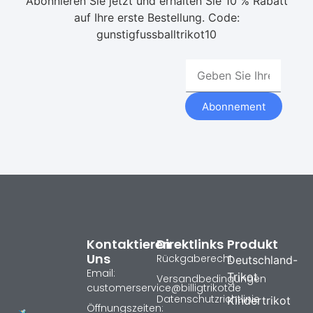
Abonnieren Sie jetzt und erhalten Sie 10 % Rabatt
auf Ihre erste Bestellung. Code:
gunstigfussballtrikot10
Abonnement
Kontaktieren
Direktlinks
Produkt
Uns
Rückgaberecht
Deutschland-
Email:
Trikot
Versandbedingungen
customerservice@billigtrikotde
Datenschutzrichtlinie
Kindertrikot
Öffnungszeiten: