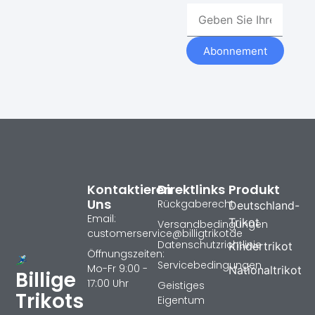
Abonnement
Kontaktieren
Direktlinks
Produkt
Uns
Rückgaberecht
Deutschland-
Email:
Trikot
Versandbedingungen
customerservice@billigtrikotde
Datenschutzrichtlinie
Kindertrikot
Öffnungszeiten:
Servicebedingungen
Mo-Fr 9:00 -
Nationaltrikot
Billige
17:00 Uhr
Geistiges
Trikots
Eigentum