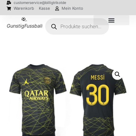
customerservice@billigtrikotde
Warenkorb
Kasse
Mein Konto
GunstigFussballTrikot
EM 2024 Trikots