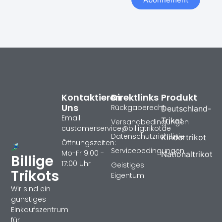
Kontaktieren
Direktlinks
Produkt
Uns
Rückgaberecht
Deutschland-
Email:
Trikot
Versandbedingungen
customerservice@billigtrikotde
Datenschutzrichtlinie
Kindertrikot
Öffnungszeiten:
Servicebedingungen
Mo-Fr 9:00 -
Nationaltrikot
Billige
17:00 Uhr
Geistiges
Trikots
Eigentum
Wir sind ein
günstiges
Einkaufszentrum
für