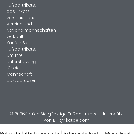
Fußballtrikots,
das Trikots
verschiedener
Vereine und
Nationalmannschaften
verkauft.
Kaufen Sie
Fußballtrikots,
um Ihre
Unterstützung
für die
Mannschaft
auszudrücken!
© 2026Kaufen Sie günstige Fußballtrikots – Unterstützt
von Billigtrikotde.com.
Botas de futbol gama alta
|
Sklep Buty korki
|
Miami Heat