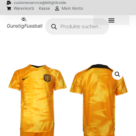
customerservice@billigtrikotde
Warenkorb
Kasse
Mein Konto
GunstigFussballTrikot
EM 2024 Trikots