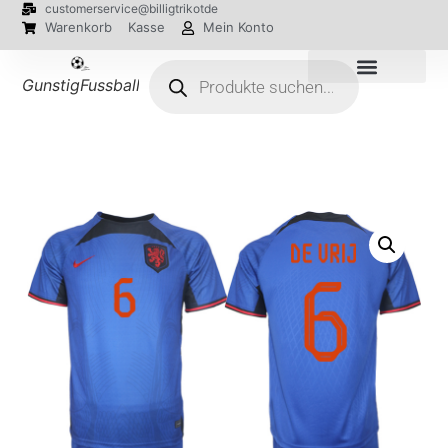
customerservice@billigtrikotde
Warenkorb
Kasse
Mein Konto
GunstigFussballTrikot
EM 2024 Trikots