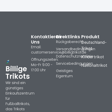
Kontaktieren
Direktlinks
Produkt
Uns
Rückgaberecht
Deutschland-
Email:
Trikot
Versandbedingungen
customerservice@billigtrikotde
Datenschutzrichtlinie
Kindertrikot
Öffnungszeiten:
Servicebedingungen
Mo-Fr 9:00 -
Nationaltrikot
Billige
17:00 Uhr
Geistiges
Trikots
Eigentum
Wir sind ein
günstiges
Einkaufszentrum
für
Fußballtrikots,
das Trikots