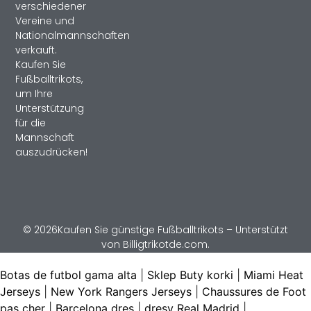
verschiedener
Vereine und
Nationalmannschaften
verkauft.
Kaufen Sie
Fußballtrikots,
um Ihre
Unterstützung
für die
Mannschaft
auszudrücken!
© 2026Kaufen Sie günstige Fußballtrikots – Unterstützt
von Billigtrikotde.com.
Botas de futbol gama alta
|
Sklep Buty korki
|
Miami Heat
Jerseys
|
New York Rangers Jerseys
|
Chaussures de Foot
pas cher
|
Barcelona dres
|
dresy Real Madrid
|