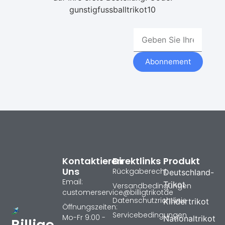
gunstigfussballtrikot10
Abonnement
Kontaktieren
Direktlinks
Produkt
Uns
Rückgaberecht
Deutschland-
Email:
Trikot
Versandbedingungen
customerservice@billigtrikotde
Datenschutzrichtlinie
Kindertrikot
Öffnungszeiten:
Servicebedingungen
Mo-Fr 9:00 -
Nationaltrikot