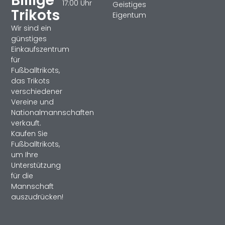
Billige
17:00 Uhr
Geistiges
Trikots
Eigentum
Wir sind ein
günstiges
Einkaufszentrum
für
Fußballtrikots,
das Trikots
verschiedener
Vereine und
Nationalmannschaften
verkauft.
Kaufen Sie
Fußballtrikots,
um Ihre
Unterstützung
für die
Mannschaft
auszudrücken!