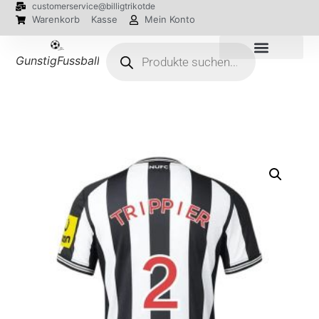
customerservice@billigtrikotde
Warenkorb
Kasse
Mein Konto
GunstigFussballTrikot
EM 2024 Trikots