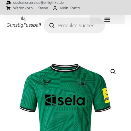
customerservice@billigtrikotde
Warenkorb
Kasse
Mein Konto
GunstigFussballTrikot
EM 2024 Trikots