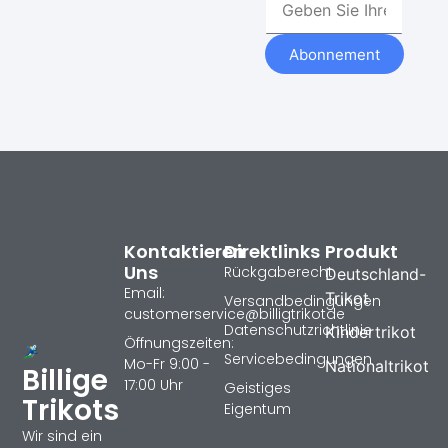
Abonnement
Kontaktieren
Direktlinks
Produkt
Uns
Rückgaberecht
Deutschland-
Email:
Trikot
Versandbedingungen
customerservice@billigtrikotde
Datenschutzrichtlinie
Kindertrikot
Öffnungszeiten:
Servicebedingungen
Mo-Fr 9:00 -
Nationaltrikot
Billige
17:00 Uhr
Geistiges
Trikots
Eigentum
Wir sind ein