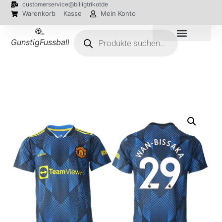
customerservice@billigtrikotde
Warenkorb
Kasse
Mein Konto
GunstigFussballTrikot
EM 2024 Trikots