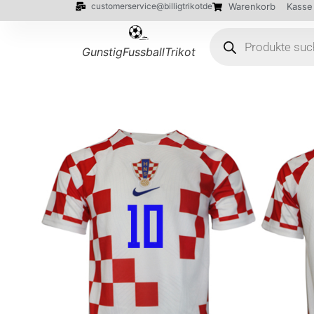
customerservice@billigtrikotde
Warenkorb
Kasse
GunstigFussballTrikot