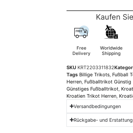
Kaufen Sie
Free
Worldwide
Delivery
Shipping
SKU
KRT2203311832
Kategor
Tags
Billige Trikots
,
Fußball T
Herren
,
Fußballtrikot Günstig
Günstiges Fußballtrikot
,
Kroa
Kroatien Trikot Herren
,
Kroati
Versandbedingungen
Rückgabe- und Erstattungs