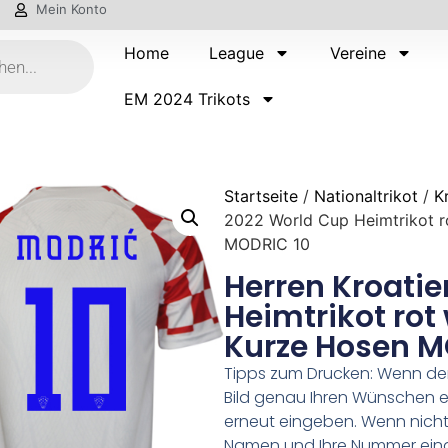
Mein Konto
Home
League
Vereine
EM 2024 Trikots
Startseite
/
Nationaltrikot
/
K
2022 World Cup Heimtrikot r
MODRIC 10
Herren Kroati
Heimtrikot rot
Kurze Hosen M
Tipps zum Drucken: Wenn d
Bild genau Ihren Wünschen e
erneut eingeben. Wenn nicht,
Namen und Ihre Nummer ein