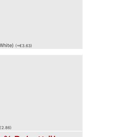
White)
(
+
€
3.63
)
€
2.86
)