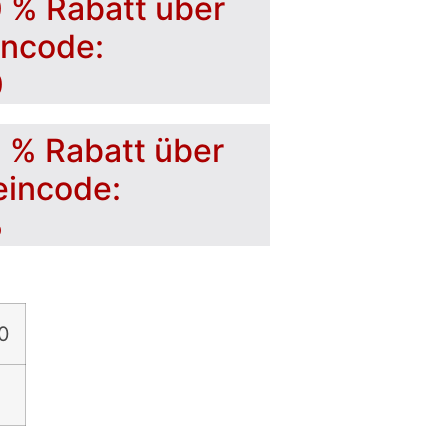
0 % Rabatt über
incode:
0
5 % Rabatt über
eincode:
5
0