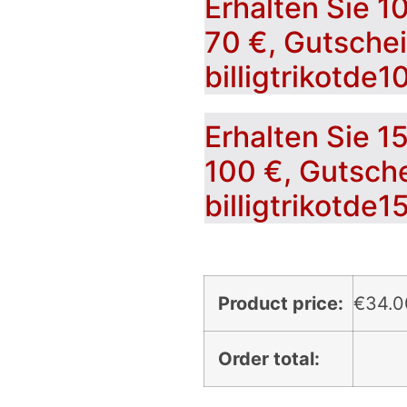
Erhalten Sie 1
70 €, Gutsche
billigtrikotde1
Erhalten Sie 1
100 €, Gutsch
billigtrikotde1
Product price:
€
34.0
Order total: