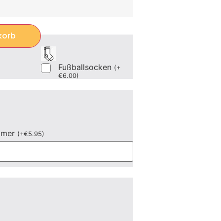
korb
Fußballsocken
(
+
€
6.00
)
mmer
(
+
€
5.95
)