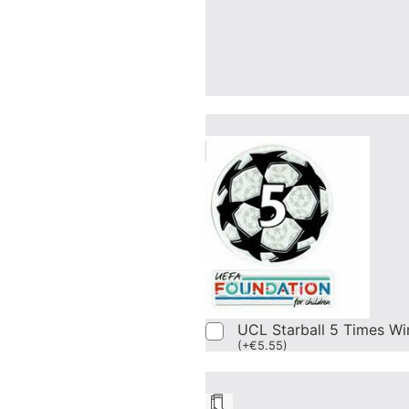
UCL Starball 5 Times Wi
(
+
€
5.55
)