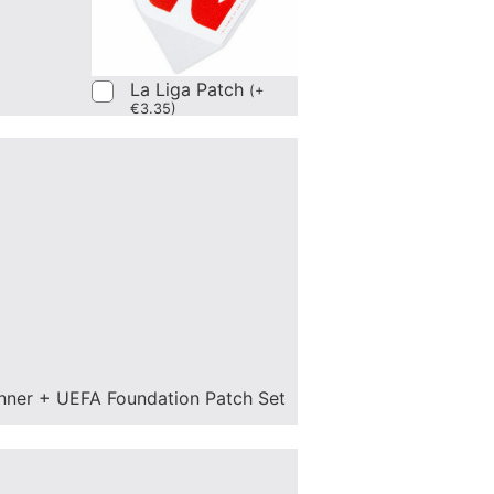
La Liga Patch
(
+
€
3.35
)
nner + UEFA Foundation Patch Set