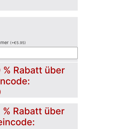
mmer
(
+
€
5.95
)
0 % Rabatt über
incode:
0
5 % Rabatt über
eincode: