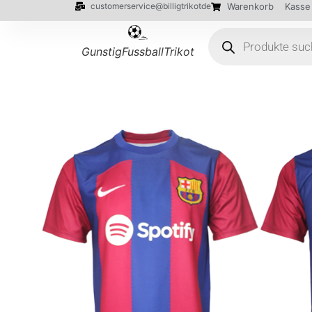
customerservice@billigtrikotde
Warenkorb
Kasse
GunstigFussballTrikot