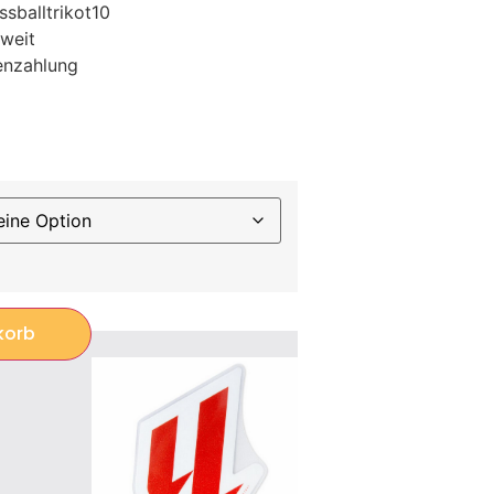
sballtrikot10
weit
enzahlung
korb