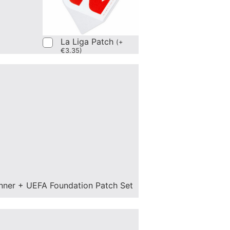
La Liga Patch
(
+
€
3.35
)
nner + UEFA Foundation Patch Set