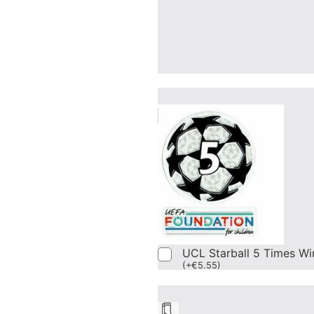
UCL Starball 5 Times Wi
(
+
€
5.55
)