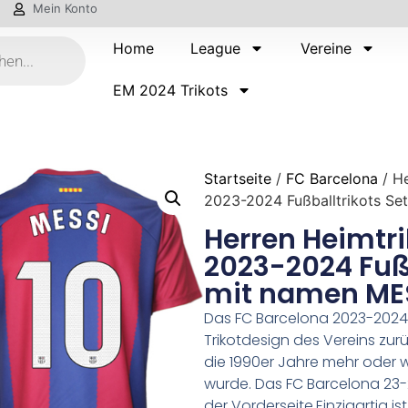
Mein Konto
Home
League
Vereine
EM 2024 Trikots
Startseite
/
FC Barcelona
/ He
2023-2024 Fußballtrikots Se
Herren Heimtri
2023-2024 Fußb
mit namen MES
Das FC Barcelona 2023-2024 T
Trikotdesign des Vereins zurüc
die 1990er Jahre mehr oder w
wurde. Das FC Barcelona 23-24
der Vorderseite.Einzigartig is