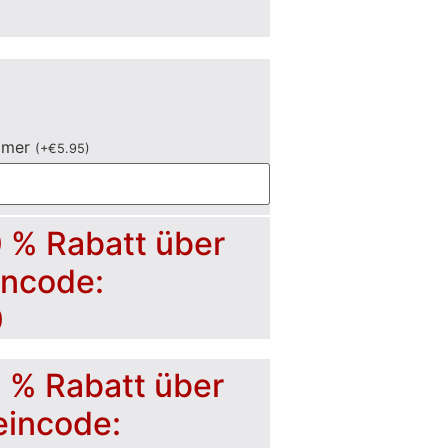
mmer
(
+
€
5.95
)
0 % Rabatt über
incode:
0
5 % Rabatt über
eincode: