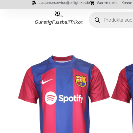
customerservice@billigtrikotde
Warenkorb
Kasse
GunstigFussballTrikot