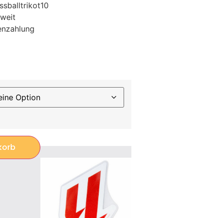
sballtrikot10
weit
enzahlung
korb