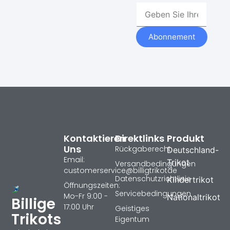
Abonnement
Kontaktieren
Direktlinks
Produkt
Uns
Rückgaberecht
Deutschland-
Email:
Trikot
Versandbedingungen
customerservice@billigtrikotde
Datenschutzrichtlinie
Kindertrikot
Öffnungszeiten:
Servicebedingungen
Mo-Fr 9:00 -
Nationaltrikot
Billige
17:00 Uhr
Geistiges
Trikots
Eigentum