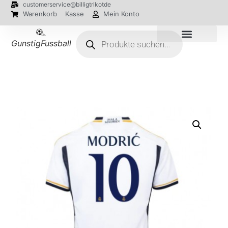
customerservice@billigtrikotde
Warenkorb
Kasse
Mein Konto
GunstigFussballTrikot
EM 2024 Trikots