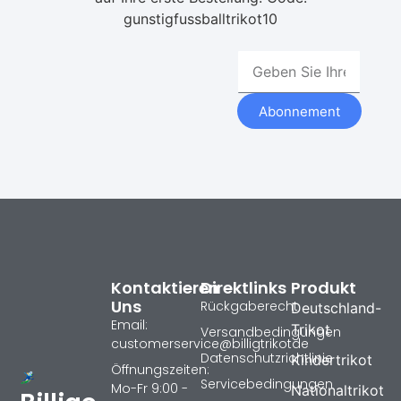
gunstigfussballtrikot10
Abonnement
Kontaktieren
Direktlinks
Produkt
Uns
Rückgaberecht
Deutschland-
Email:
Trikot
Versandbedingungen
customerservice@billigtrikotde
Datenschutzrichtlinie
Kindertrikot
Öffnungszeiten:
Servicebedingungen
Mo-Fr 9:00 -
Nationaltrikot