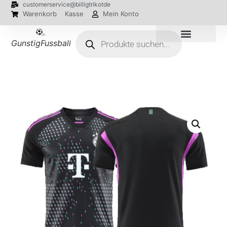
customerservice@billigtrikotde
Warenkorb
Kasse
Mein Konto
GunstigFussballTrikot
EM 2024 Trikots