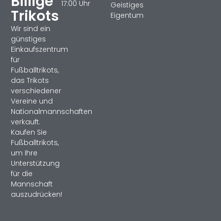
Billige
17:00 Uhr
Geistiges
Trikots
Eigentum
Wir sind ein
günstiges
Einkaufszentrum
für
Fußballtrikots,
das Trikots
verschiedener
Vereine und
Nationalmannschaften
verkauft.
Kaufen Sie
Fußballtrikots,
um Ihre
Unterstützung
für die
Mannschaft
auszudrücken!