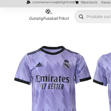
customerservice@billigtrikotde
Warenkorb
Kasse
GunstigFussballTrikot