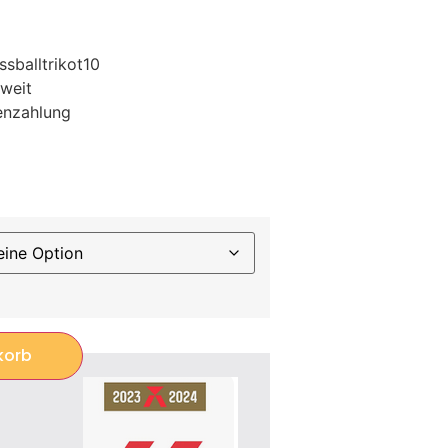
sballtrikot10
weit
enzahlung
korb