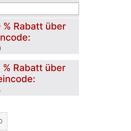
0 % Rabatt über
incode:
0
5 % Rabatt über
eincode:
5
0