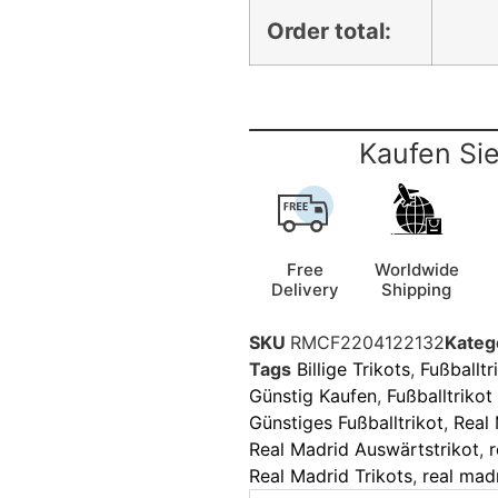
Order total:
Kaufen Sie
Free
Worldwide
Delivery
Shipping
SKU
RMCF2204122132
Kateg
Tags
Billige Trikots
,
Fußballtr
Günstig Kaufen
,
Fußballtriko
Günstiges Fußballtrikot
,
Real
Real Madrid Auswärtstrikot
,
r
Real Madrid Trikots
,
real mad