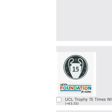
UCL Trophy 15 Times Wi
(
+
€
5.55
)