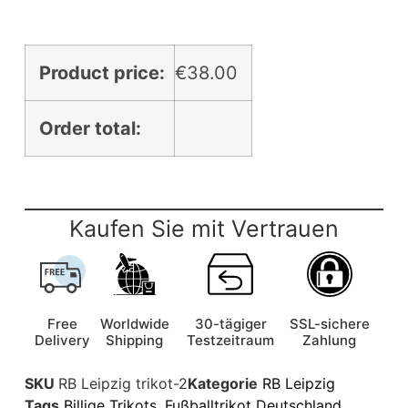
Product price:
€
38.00
Order total:
Kaufen Sie mit Vertrauen
Free
Worldwide
30-tägiger
SSL-sichere
Delivery
Shipping
Testzeitraum
Zahlung
SKU
RB Leipzig trikot-2
Kategorie
RB Leipzig
Tags
Billige Trikots
,
Fußballtrikot Deutschland
,