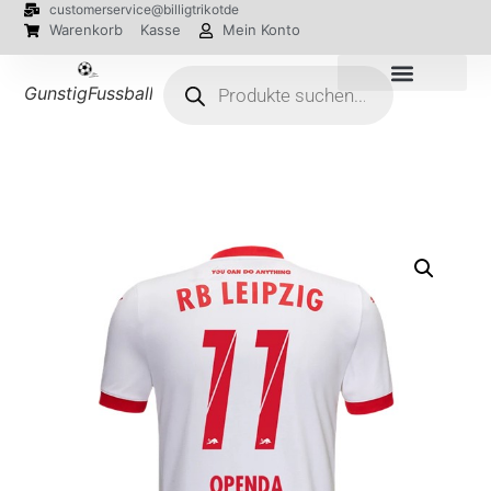
customerservice@billigtrikotde
Warenkorb
Kasse
Mein Konto
GunstigFussballTrikot
EM 2024 Trikots