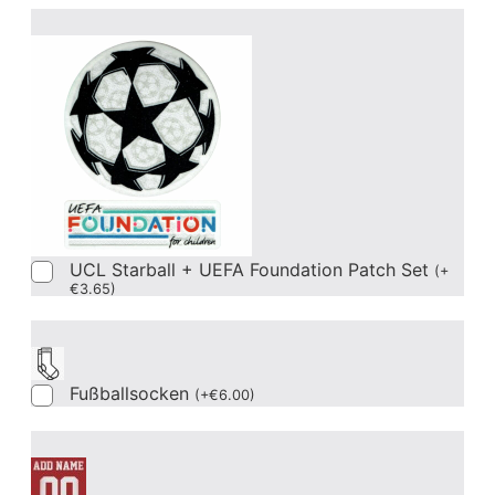
UCL Starball + UEFA Foundation Patch Set
(
+
€
3.65
)
Fußballsocken
(
+
€
6.00
)