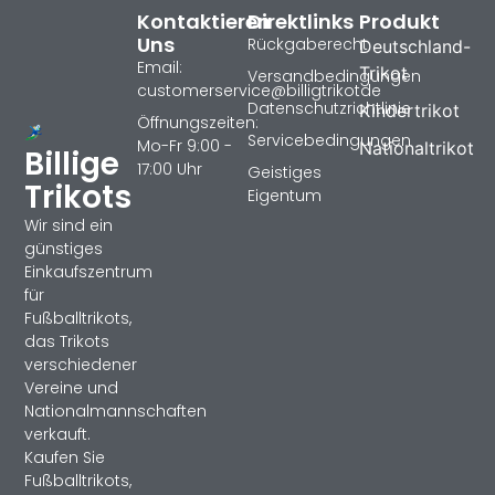
Kontaktieren
Direktlinks
Produkt
Uns
Rückgaberecht
Deutschland-
Email:
Trikot
Versandbedingungen
customerservice@billigtrikotde
Datenschutzrichtlinie
Kindertrikot
Öffnungszeiten:
Servicebedingungen
Mo-Fr 9:00 -
Nationaltrikot
Billige
17:00 Uhr
Geistiges
Trikots
Eigentum
Wir sind ein
günstiges
Einkaufszentrum
für
Fußballtrikots,
das Trikots
verschiedener
Vereine und
Nationalmannschaften
verkauft.
Kaufen Sie
Fußballtrikots,