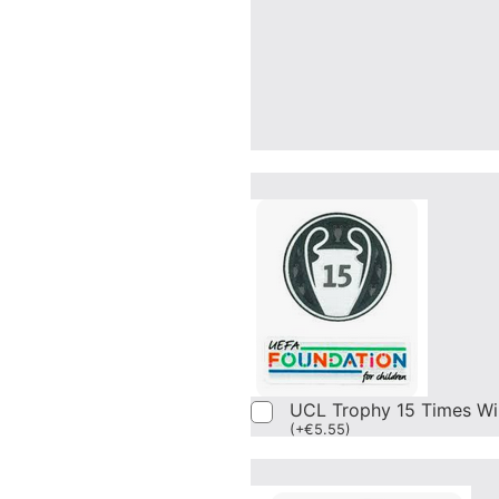
UCL Trophy 15 Times Wi
(
+
€
5.55
)