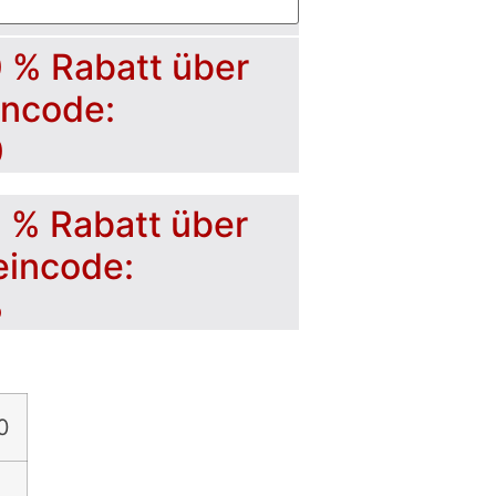
0 % Rabatt über
incode:
0
5 % Rabatt über
eincode:
5
0