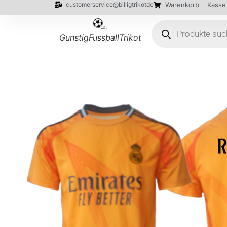
customerservice@billigtrikotde
Warenkorb
Kasse
GunstigFussballTrikot