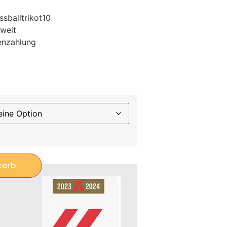
sballtrikot10
weit
enzahlung
korb