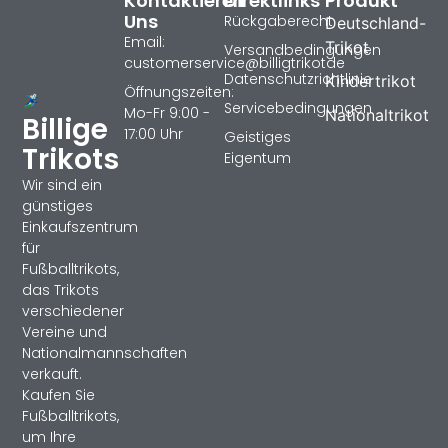
Kontaktieren
Direktlinks
Produkt
Uns
Rückgaberecht
Deutschland-
Email:
Trikot
Versandbedingungen
customerservice@billigtrikotde
Datenschutzrichtlinie
Kindertrikot
Öffnungszeiten:
Servicebedingungen
Mo-Fr 9:00 -
Nationaltrikot
Billige
17:00 Uhr
Geistiges
Trikots
Eigentum
Wir sind ein
günstiges
Einkaufszentrum
für
Fußballtrikots,
das Trikots
verschiedener
Vereine und
Nationalmannschaften
verkauft.
Kaufen Sie
Fußballtrikots,
um Ihre