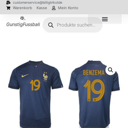
customerservice@billigtrikotde
Warenkorb
Kasse
Mein Konto
GunstigFussballTrikot
EM 2024 Trikots