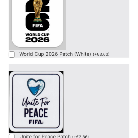
World Cup 2026 Patch (White)
(
+
€
3.63
)
Unite for Peace Patch
(
+
€
2.86
)