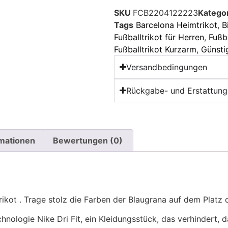
SKU
FCB2204122223
Katego
Tags
Barcelona Heimtrikot
,
B
Fußballtrikot für Herren
,
Fußb
Fußballtrikot Kurzarm
,
Günsti
Versandbedingungen
Rückgabe- und Erstattungs
rmationen
Bewertungen (0)
kot . Trage stolz die Farben der Blaugrana auf dem Platz 
echnologie Nike Dri Fit, ein Kleidungsstück, das verhindert, 