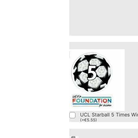
UCL Starball 5 Times Wi
(
+
€
5.55
)