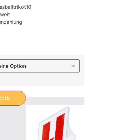
sballtrikot10
weit
enzahlung
korb