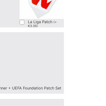
La Liga Patch
(
+
€
3.35
)
nner + UEFA Foundation Patch Set