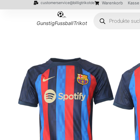
customerservice@billigtrikotde
Warenkorb
Kasse
GunstigFussballTrikot