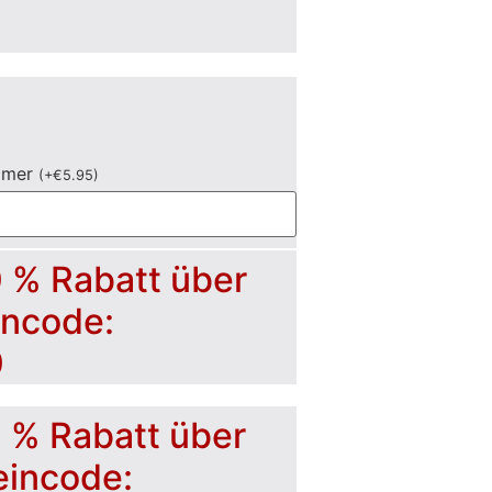
mmer
(
+
€
5.95
)
0 % Rabatt über
incode:
0
5 % Rabatt über
eincode: