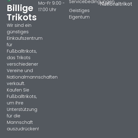
Servicebedingungen
Mo-Fr 9:00 -
Nationaltrikot
Billige
17:00 Uhr
Geistiges
Trikots
Eigentum
Wir sind ein
günstiges
Einkaufszentrum
für
Fußballtrikots,
das Trikots
verschiedener
Vereine und
Nationalmannschaften
verkauft.
Kaufen Sie
Fußballtrikots,
um Ihre
Unterstützung
für die
Mannschaft
auszudrücken!