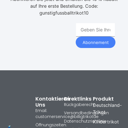
auf Ihre erste Bestellung. Code:
gunstigfussballtrikot10
Abonnement
Kontaktieren
Direktlinks
Produkt
Uns
Rückgaberecht
Deutschland-
Email:
Trikot
Versandbedingungen
customerservice@billigtrikotde
Datenschutzrichtlinie
Kindertrikot
Öffnungszeiten: