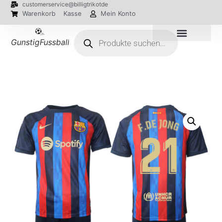
customerservice@billigtrikotde
Warenkorb
Kasse
Mein Konto
GunstigFussballTrikot
EM 2024 Trikots