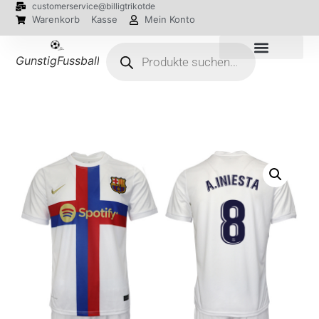
customerservice@billigtrikotde
Warenkorb
Kasse
Mein Konto
GunstigFussballTrikot
EM 2024 Trikots