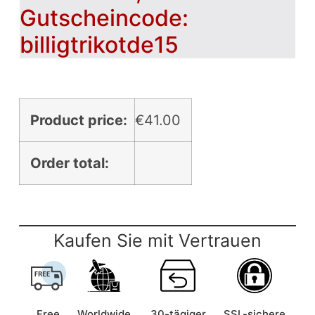
Gutscheincode:
billigtrikotde15
Product price:
€
41.00
Order total:
Kaufen Sie mit Vertrauen
Free
Worldwide
30-tägiger
SSL-sichere