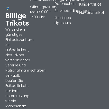
Datenschutzrichtlinie
Kindertrikot
Öffnungszeiten:
Servicebedingungen
Mo-Fr 9:00 -
Nationaltrikot
Billige
17:00 Uhr
Geistiges
Trikots
Eigentum
Wir sind ein
günstiges
Einkaufszentrum
für
Fußballtrikots,
das Trikots
verschiedener
Vereine und
Nationalmannschaften
verkauft.
Kaufen Sie
Fußballtrikots,
um Ihre
Unterstützung
für die
Mannschaft