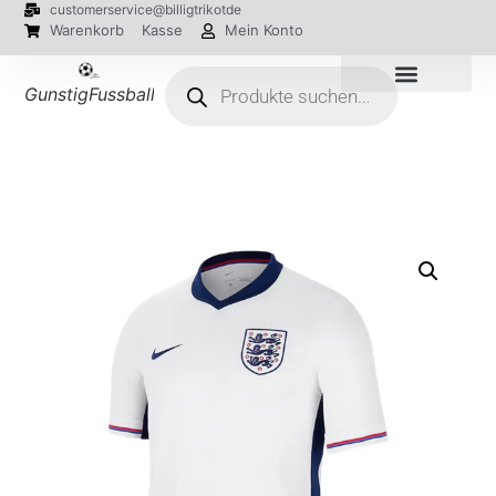
customerservice@billigtrikotde
Warenkorb
Kasse
Mein Konto
GunstigFussballTrikot
EM 2024 Trikots