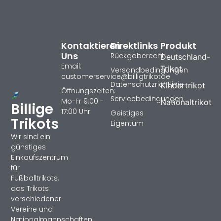
Kontaktieren
Direktlinks
Produkt
Uns
Rückgaberecht
Deutschland-
Email:
Trikot
Versandbedingungen
customerservice@billigtrikotde
Datenschutzrichtlinie
Kindertrikot
Öffnungszeiten:
Servicebedingungen
Mo-Fr 9:00 -
Nationaltrikot
Billige
17:00 Uhr
Geistiges
Trikots
Eigentum
Wir sind ein
günstiges
Einkaufszentrum
für
Fußballtrikots,
das Trikots
verschiedener
Vereine und
Nationalmannschaften