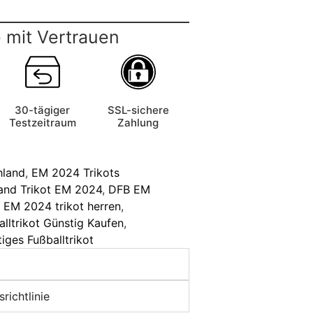
 mit Vertrauen
30-tägiger
SSL-sichere
Testzeitraum
Zahlung
hland
,
EM 2024 Trikots
and Trikot EM 2024
,
DFB EM
,
EM 2024 trikot herren
,
alltrikot Günstig Kaufen
,
iges Fußballtrikot
richtlinie