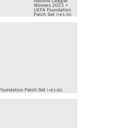
Nations League
Winners 2023 +
UEFA Foundation
Patch Set
(
+
€
3.35
)
Foundation Patch Set
(
+
€
3.65
)