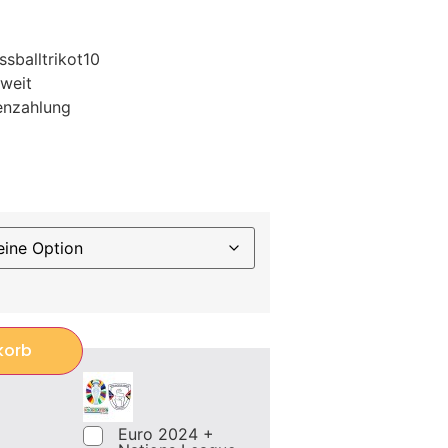
sballtrikot10
weit
enzahlung
korb
Euro 2024 +