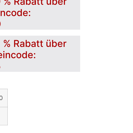
0 % Rabatt über
incode:
0
5 % Rabatt über
eincode:
5
0