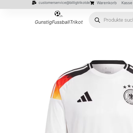
customerservice@billigtrikotde
Warenkorb
Kasse
GunstigFussballTrikot