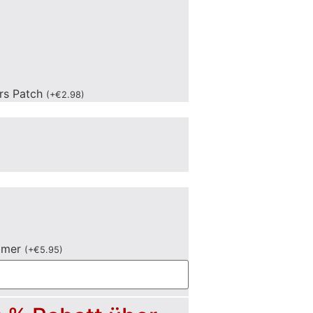
ers Patch
(
+
€
2.98
)
mmer
(
+
€
5.95
)