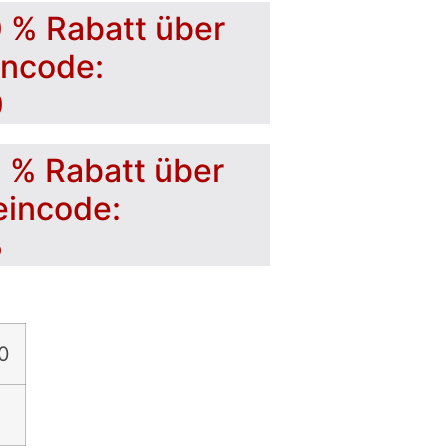
0 % Rabatt über
incode:
0
5 % Rabatt über
eincode:
5
0