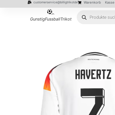
customerservice@billigtrikotde
Warenkorb
Kasse
GunstigFussballTrikot