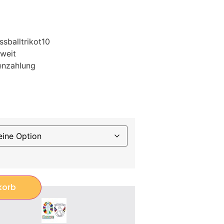
sballtrikot10
weit
enzahlung
korb