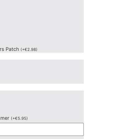
ers Patch
(
+
€
2.98
)
mmer
(
+
€
5.95
)