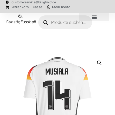
customerservice@billigtrikotde
Warenkorb
Kasse
Mein Konto
GunstigFussballTrikot
EM 2024 Trikots