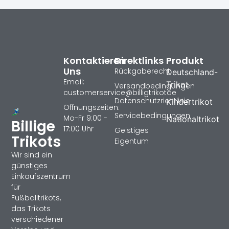
Kontaktieren
Direktlinks
Produkt
Uns
Rückgaberecht
Deutschland-
Email:
Trikot
Versandbedingungen
customerservice@billigtrikotde
Datenschutzrichtlinie
Kindertrikot
Öffnungszeiten:
Servicebedingungen
Mo-Fr 9:00 -
Nationaltrikot
Billige
17:00 Uhr
Geistiges
Trikots
Eigentum
Wir sind ein
günstiges
Einkaufszentrum
für
Fußballtrikots,
das Trikots
verschiedener