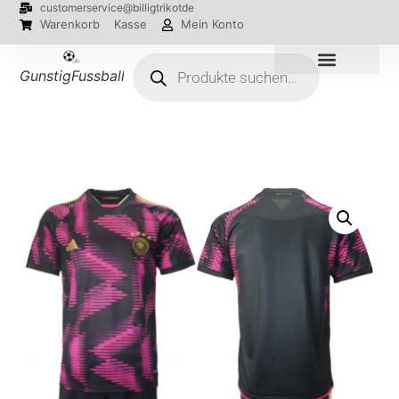
customerservice@billigtrikotde
Warenkorb
Kasse
Mein Konto
GunstigFussballTrikot
EM 2024 Trikots