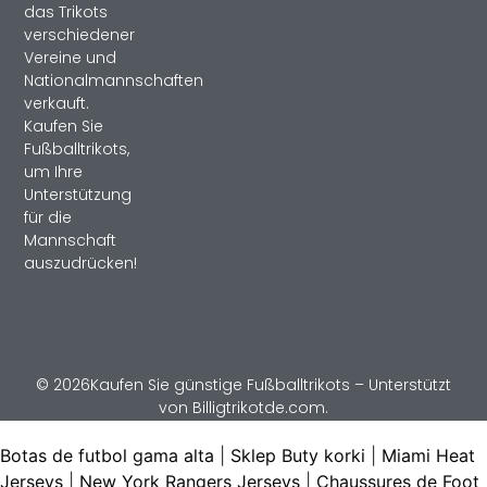
das Trikots
verschiedener
Vereine und
Nationalmannschaften
verkauft.
Kaufen Sie
Fußballtrikots,
um Ihre
Unterstützung
für die
Mannschaft
auszudrücken!
© 2026Kaufen Sie günstige Fußballtrikots – Unterstützt
von Billigtrikotde.com.
Botas de futbol gama alta
|
Sklep Buty korki
|
Miami Heat
Jerseys
|
New York Rangers Jerseys
|
Chaussures de Foot