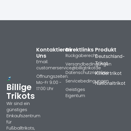
Kontaktieren
Direktlinks
Produkt
Uns
Rückgaberecht
Deutschland-
Email:
Trikot
Versandbedingungen
customerservice@billigtrikotde
Datenschutzrichtlinie
Kindertrikot
Öffnungszeiten:
Servicebedingungen
Mo-Fr 9:00 -
Nationaltrikot
Billige
17:00 Uhr
Geistiges
Trikots
Eigentum
Wir sind ein
günstiges
Einkaufszentrum
für
Fußballtrikots,