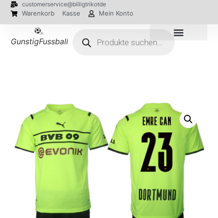
customerservice@billigtrikotde
Warenkorb
Kasse
Mein Konto
GunstigFussballTrikot
EM 2024 Trikots