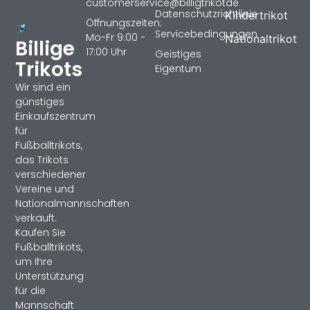
customerservice@billigtrikotde
Datenschutzrichtlinie
Kindertrikot
Öffnungszeiten:
Servicebedingungen
Mo-Fr 9:00 -
Nationaltrikot
Billige
17:00 Uhr
Geistiges
Trikots
Eigentum
Wir sind ein
günstiges
Einkaufszentrum
für
Fußballtrikots,
das Trikots
verschiedener
Vereine und
Nationalmannschaften
verkauft.
Kaufen Sie
Fußballtrikots,
um Ihre
Unterstützung
für die
Mannschaft