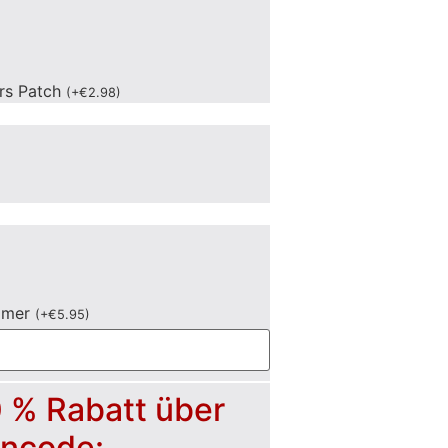
ers Patch
(
+
€
2.98
)
mmer
(
+
€
5.95
)
0 % Rabatt über
incode: