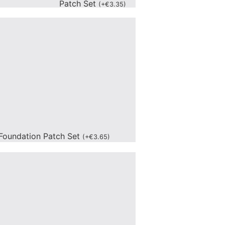
Patch Set
(
+
€
3.35
)
Foundation Patch Set
(
+
€
3.65
)