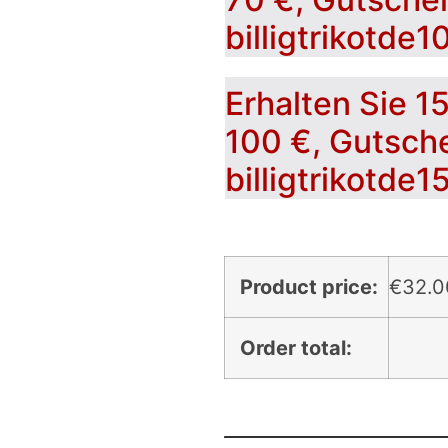
billigtrikotde1
Erhalten Sie 1
100 €, Gutsch
billigtrikotde1
Product price:
€
32.0
Order total: