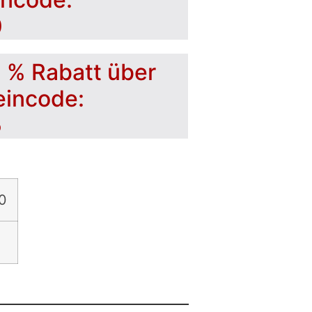
0
5 % Rabatt über
eincode:
5
0