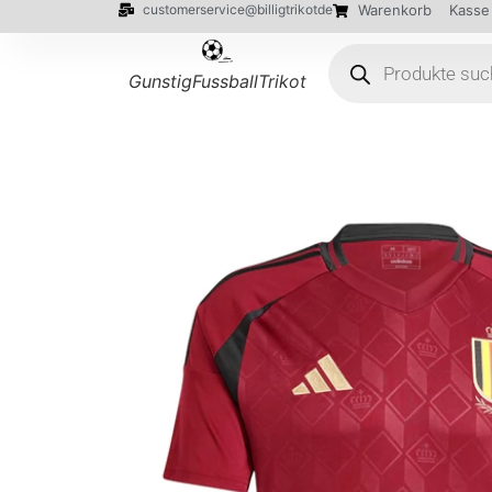
customerservice@billigtrikotde
Warenkorb
Kasse
GunstigFussballTrikot