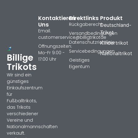
Kontaktieren
Direktlinks
Produkt
Uns
Rückgaberecht
Deutschland-
Email:
Trikot
Versandbedingungen
customerservice@billigtrikotde
Datenschutzrichtlinie
Kindertrikot
Öffnungszeiten:
Servicebedingungen
Mo-Fr 9:00 -
Nationaltrikot
Billige
17:00 Uhr
Geistiges
Trikots
Eigentum
Wir sind ein
günstiges
Einkaufszentrum
für
Fußballtrikots,
das Trikots
verschiedener
Vereine und
Nationalmannschaften
verkauft.