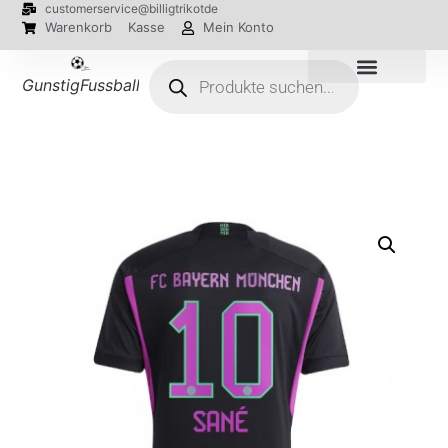
customerservice@billigtrikotde
Warenkorb
Kasse
Mein Konto
GunstigFussballTrikot
EM 2024 Trikots