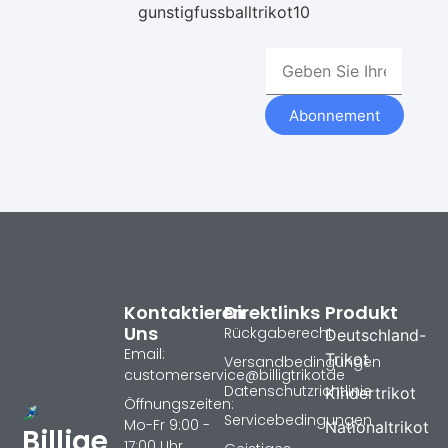
gunstigfussballtrikot10
Abonnement
Kontaktieren
Direktlinks
Produkt
Uns
Rückgaberecht
Deutschland-
Email:
Trikot
Versandbedingungen
customerservice@billigtrikotde
Datenschutzrichtlinie
Kindertrikot
Öffnungszeiten:
Servicebedingungen
Mo-Fr 9:00 -
Nationaltrikot
Billige
17:00 Uhr