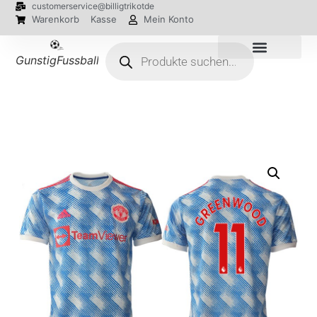
customerservice@billigtrikotde
Warenkorb
Kasse
Mein Konto
GunstigFussballTrikot
EM 2024 Trikots