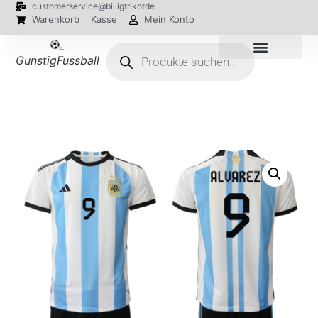
customerservice@billigtrikotde
Warenkorb
Kasse
Mein Konto
GunstigFussballTrikot
EM 2024 Trikots