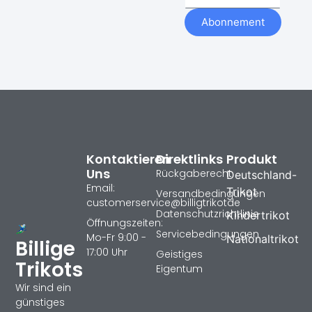
Abonnement
Kontaktieren
Direktlinks
Produkt
Uns
Rückgaberecht
Deutschland-
Email:
Trikot
Versandbedingungen
customerservice@billigtrikotde
Datenschutzrichtlinie
Kindertrikot
Öffnungszeiten:
Servicebedingungen
Mo-Fr 9:00 -
Nationaltrikot
Billige
17:00 Uhr
Geistiges
Trikots
Eigentum
Wir sind ein
günstiges