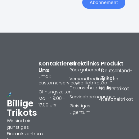
Abonnement
Kontaktieren
Direktlinks
Produkt
Uns
Rückgaberecht
Deutschland-
Email:
Trikot
Versandbedingungen
customerservice@billigtrikotde
Datenschutzrichtlinie
Kindertrikot
Öffnungszeiten:
Servicebedingungen
Mo-Fr 9:00 -
Nationaltrikot
Billige
17:00 Uhr
Geistiges
Trikots
Eigentum
Wir sind ein
günstiges
Einkaufszentrum