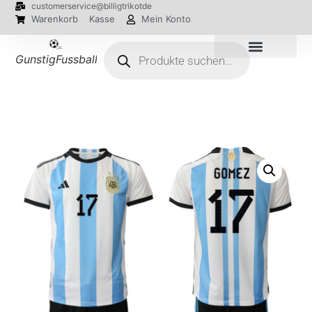
customerservice@billigtrikotde
Warenkorb
Kasse
Mein Konto
GunstigFussballTrikot
EM 2024 Trikots