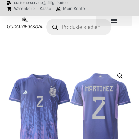
customerservice@billigtrikotde
Warenkorb
Kasse
Mein Konto
GunstigFussballTrikot
EM 2024 Trikots