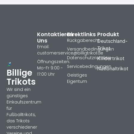
Kontaktieren
Direktlinks
Produkt
Uns
Rückgaberecht
Deutschland-
Email:
Trikot
Versandbedingungen
customerservice@billigtrikotde
Datenschutzrichtlinie
Kindertrikot
Öffnungszeiten:
Servicebedingungen
Mo-Fr 9:00 -
Nationaltrikot
Billige
17:00 Uhr
Geistiges
Trikots
Eigentum
Wir sind ein
günstiges
Einkaufszentrum
für
Fußballtrikots,
das Trikots
verschiedener
Vereine und