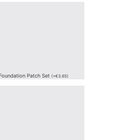
Foundation Patch Set
(
+
€
3.65
)