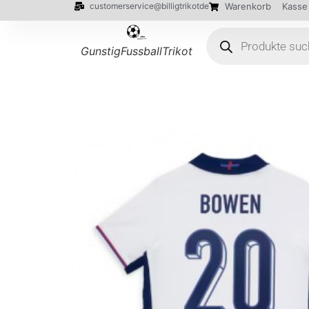
customerservice@billigtrikotde
Warenkorb
Kasse
GunstigFussballTrikot