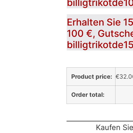
billigtrikotde1
Erhalten Sie 1
100 €, Gutsch
billigtrikotde1
Product price:
€
32.0
Order total:
Kaufen Sie