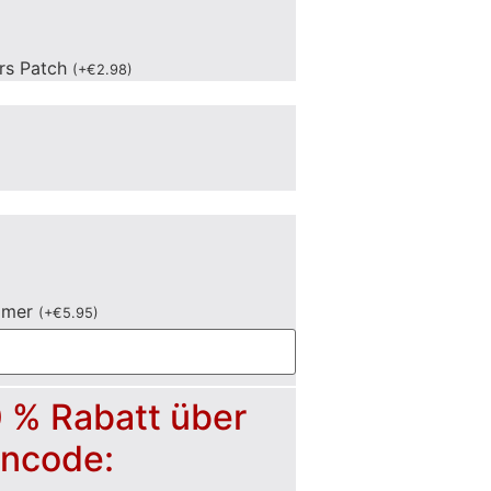
ers Patch
(
+
€
2.98
)
mmer
(
+
€
5.95
)
0 % Rabatt über
incode: