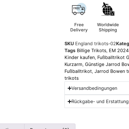
Free
Worldwide
Delivery
Shipping
SKU
England trikots-02
Kateg
Tags
Billige Trikots
,
EM 2024 
Kinder kaufen
,
Fußballtrikot 
Kurzarm
,
Günstige Jarrod Bow
Fußballtrikot
,
Jarrod Bowen tr
trikots
Versandbedingungen
Rückgabe- und Erstattungs