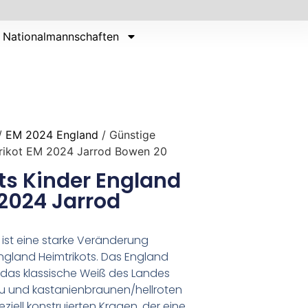
Nationalmannschaften
/
EM 2024 England
/ Günstige
trikot EM 2024 Jarrod Bowen 20
ts Kinder England
2024 Jarrod
 ist eine starke Veränderung
gland Heimtrikots. Das England
t das klassische Weiß des Landes
u und kastanienbraunen/hellroten
eziell konstruierten Kragen, der eine