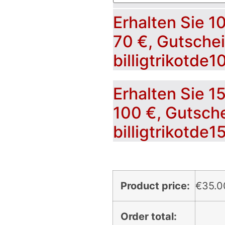
Erhalten Sie 1
70 €, Gutsche
billigtrikotde1
Erhalten Sie 1
100 €, Gutsch
billigtrikotde1
Product price:
€
35.0
Order total: