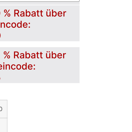
0 % Rabatt über
incode:
0
5 % Rabatt über
eincode:
5
0