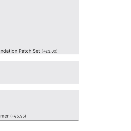
undation Patch Set
(
+
€
3.00
)
mmer
(
+
€
5.95
)