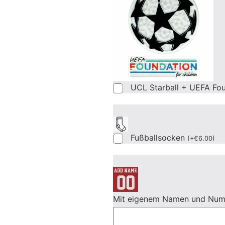
UCL Starball + UEFA Fo
Fußballsocken
(
+
€
6.00
)
Mit eigenem Namen und Nu