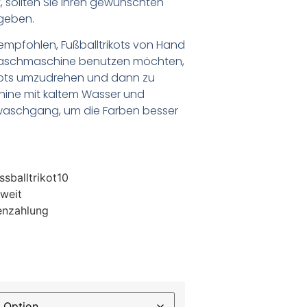
 sollten Sie Ihren gewünschten
geben.
empfohlen, Fußballtrikots von Hand
Waschmaschine benutzen möchten,
ikots umzudrehen und dann zu
chine mit kaltem Wasser und
waschgang, um die Farben besser
sballtrikot10
weit
enzahlung