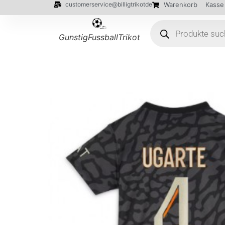
customerservice@billigtrikotde
Warenkorb
Kasse
GunstigFussballTrikot