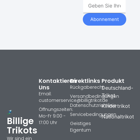
Abonnement
Kontaktieren
Direktlinks
Produkt
Uns
Rückgaberecht
Deutschland-
Email:
Trikot
Versandbedingungen
customerservice@billigtrikotde
Datenschutzrichtlinie
Kindertrikot
Öffnungszeiten:
Servicebedingungen
Mo-Fr 9:00 -
Nationaltrikot
Billige
17:00 Uhr
Geistiges
Trikots
Eigentum
Wir sind ein