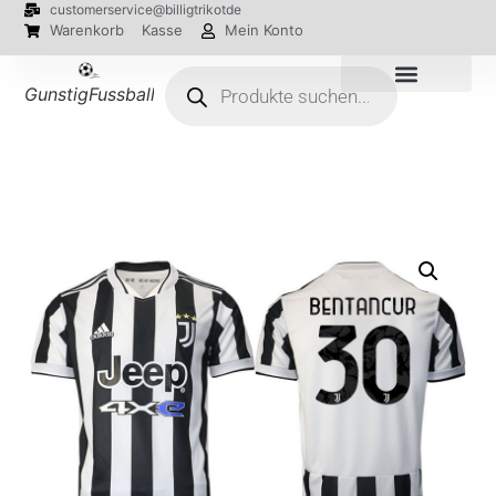
customerservice@billigtrikotde
Warenkorb
Kasse
Mein Konto
GunstigFussballTrikot
EM 2024 Trikots