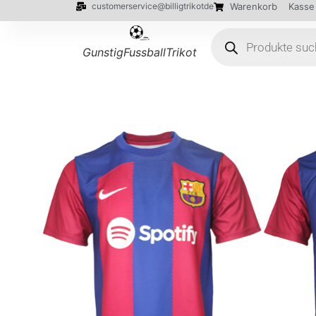
customerservice@billigtrikotde
Warenkorb
Kasse
GunstigFussballTrikot