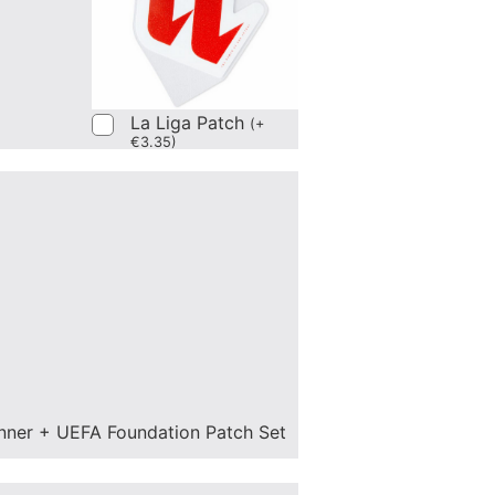
La Liga Patch
(
+
€
3.35
)
nner + UEFA Foundation Patch Set