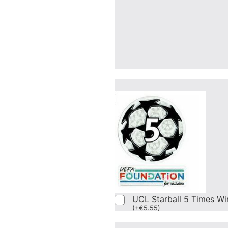
UCL Starball 5 Times Wi
(
+
€
5.55
)