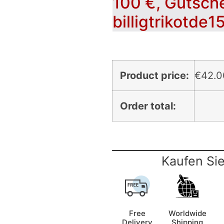
100 €, Gutsch
billigtrikotde1
Product price:
€
42.0
Order total:
Kaufen Sie
Free
Worldwide
Delivery
Shipping