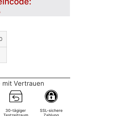
eincode:
5
0
 mit Vertrauen
30-tägiger
SSL-sichere
Testzeitraum
Zahlung